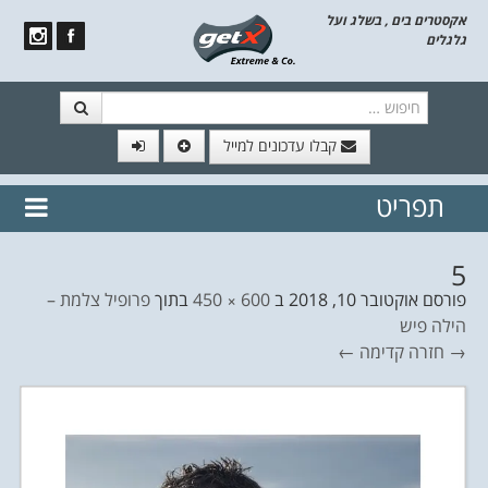
אקסטרים בים , בשלג ועל
גלגלים
חיפוש
קבלו עדכונים למייל
תפריט
// הצטרף לרשימת תפוצה!
נשמח
דלג לתוכן
לשלוח לך עדכונים חמים מהאתר
5
פורסם
אוקטובר 10, 2018
ב
600 × 450
בתוך
פרופיל צלמת –
הילה פיש
→ חזרה
קדימה ←