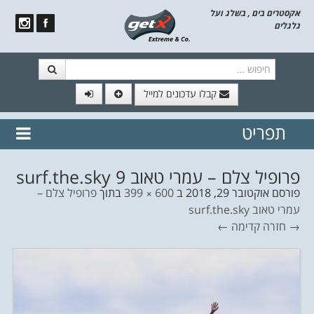
אקסטרים בים , בשלג ועל
גלגלים
חיפוש
קבלו עדכונים למייל
תפריט
// הצטרף לרשימת תפוצה!
נשמח
דלג לתוכן
לשלוח לך עדכונים חמים מהאתר
פרופיל צלם – עמרי טאוב surf.the.sky 9
פורסם
אוקטובר 29, 2018
ב
600 × 399
בתוך
פרופיל צלם –
עמרי טאוב surf.the.sky
→ חזרה
קדימה ←