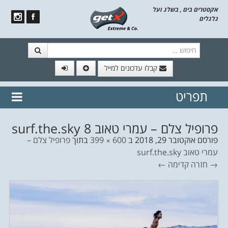
אקסטרים בים , בשלג ועל
גלגלים
חיפוש
קבלו עדכונים למייל
תפריט
// הצטרף לרשימת תפוצה!
נשמח
דלג לתוכן
לשלוח לך עדכונים חמים מהאתר
פרופיל צלם – עמרי טאוב surf.the.sky 8
פורסם
אוקטובר 29, 2018
ב
600 × 399
בתוך
פרופיל צלם –
עמרי טאוב surf.the.sky
→ חזרה
קדימה ←