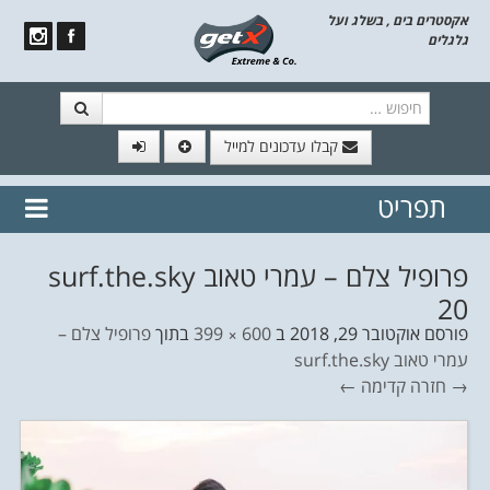
אקסטרים בים , בשלג ועל
גלגלים
חיפוש
קבלו עדכונים למייל
תפריט
// הצטרף לרשימת תפוצה!
נשמח
דלג לתוכן
לשלוח לך עדכונים חמים מהאתר
פרופיל צלם – עמרי טאוב surf.the.sky
20
פורסם
אוקטובר 29, 2018
ב
600 × 399
בתוך
פרופיל צלם –
עמרי טאוב surf.the.sky
→ חזרה
קדימה ←