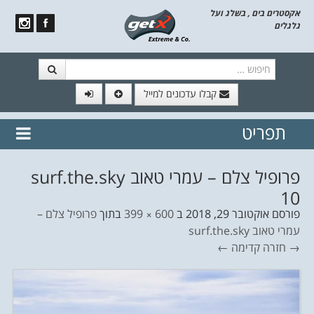
אקסטרים בים , בשלג ועל
גלגלים
חיפוש
קבלו עדכונים למייל
תפריט
// הצטרף לרשימת תפוצה!
נשמח
דלג לתוכן
לשלוח לך עדכונים חמים מהאתר
פרופיל צלם – עמרי טאוב surf.the.sky
10
פורסם
אוקטובר 29, 2018
ב
600 × 399
בתוך
פרופיל צלם –
עמרי טאוב surf.the.sky
→ חזרה
קדימה ←