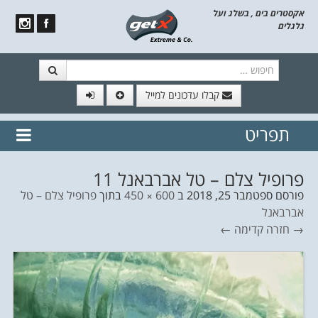
אקסטרים בים , בשלג ועל
גלגלים
חיפוש
קבלו עדכונים למייל
תפריט
// הצטרף לרשימת תפוצה!
נשמח
דלג לתוכן
לשלוח לך עדכונים חמים מהאתר
פרופיל צלם – טל אברבאנל 11
פורסם
ספטמבר 25, 2018
ב
600 × 450
בתוך
פרופיל צלם – טל
אברבאנל
→ חזרה
קדימה ←