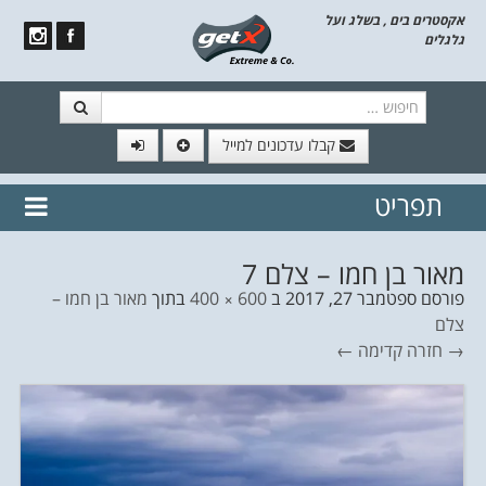
אקסטרים בים , בשלג ועל
גלגלים
חיפוש
קבלו עדכונים למייל
תפריט
// הצטרף לרשימת תפוצה!
נשמח
דלג לתוכן
לשלוח לך עדכונים חמים מהאתר
מאור בן חמו – צלם 7
פורסם
ספטמבר 27, 2017
ב
600 × 400
בתוך
מאור בן חמו –
צלם
→ חזרה
קדימה ←