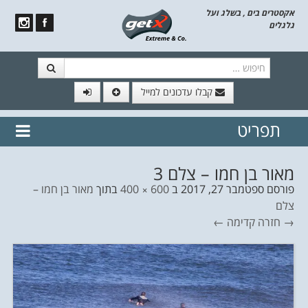
אקסטרים בים , בשלג ועל
גלגלים
חיפוש
קבלו עדכונים למייל
תפריט
// הצטרף לרשימת תפוצה!
נשמח
דלג לתוכן
לשלוח לך עדכונים חמים מהאתר
מאור בן חמו – צלם 3
פורסם
ספטמבר 27, 2017
ב
600 × 400
בתוך
מאור בן חמו –
צלם
→ חזרה
קדימה ←