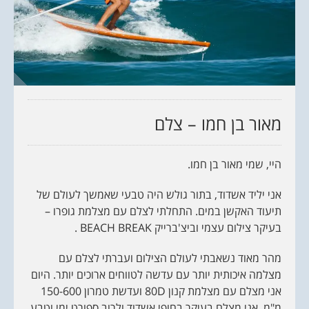
מאור בן חמו – צלם
היי, שמי מאור בן חמו.
אני יליד אשדוד, בתור גולש היה טבעי שאמשך לעולם של
תיעוד האקשן במים. התחלתי לצלם עם מצלמת גופרו –
בעיקר צילום עצמי וביצ'ברייק BEACH BREAK .
מהר מאוד נשאבתי לעולם הצילום ועברתי לצלם עם
מצלמה איכותית יותר עם עדשה לטווחים ארוכים יותר. היום
אני מצלם עם מצלמת קנון 80D ועדשת טמרון 150-600
מ"מ. אני מצלם בעיקר בחופי אשדוד ולרוב ספורט ימי וטבע.