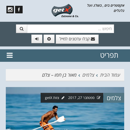
אקסטרים בים , בשלג ועל
גלגלים
חיפוש
קבלו עדכונים למייל
תפריט
// הצטרף לרשימת תפוצה!
נשמח
דלג לתוכן
לשלוח לך עדכונים חמים מהאתר
עמוד הבית
צלמים
מאור בן חמו – צלם
צלמים
ספטמבר 27, 2017
צוות getX