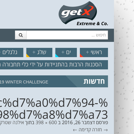
חיפוש
דלג לתוכן
תפריט
// הצט
ראשי
+
ים
+
שלג
+
גלגלים
+
הסכנות הרבות בהתניידות על ידי כלי תחבורה 
חדשות
19 WINTER CHALLENGE
c%d7%a0%d7%94-
98%d7%a8%d7%a73
פורסם
דצמבר 26, 2016
ב
600 × 398
בתוך
אילנה שטרק
→ חזרה
קדימה ←