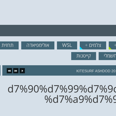
רף לרשימת תפוצה!
צלמים
+
WSL
אולימפיאדה
תחזית ג
נשמח לשלוח לך עדכונים ח
חשמלי
קייטנות
KITESURF ASHDOD 20
%d7%90%d7%99%d7%9
%d7%a9%d7%