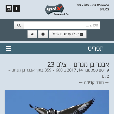
אקסטרים בים , בשלג ועל
גלגלים
חיפוש
קבלו עדכונים למייל
תפריט
// הצטרף לרשימת תפוצה!
נשמח
דלג לתוכן
לשלוח לך עדכונים חמים מהאתר
אבנר בן מנחם – צלם 23
פורסם
ספטמבר 14, 2017
ב
600 × 359
בתוך
אבנר בן מנחם –
צלם
→ חזרה
קדימה ←