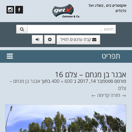
אקסטרים בים , בשלג ועל
גלגלים
חיפוש
קבלו עדכונים למייל
תפריט
// הצטרף לרשימת תפוצה!
נשמח
דלג לתוכן
לשלוח לך עדכונים חמים מהאתר
אבנר בן מנחם – צלם 16
פורסם
ספטמבר 14, 2017
ב
600 × 400
בתוך
אבנר בן מנחם –
צלם
→ חזרה
קדימה ←