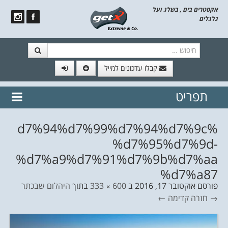
אקסטרים בים , בשלג ועל
גלגלים
חיפוש
קבלו עדכונים למייל
תפריט
// הצטרף לרשימת תפוצה!
נשמח
דלג לתוכן
לשלוח לך עדכונים חמים מהאתר
%d7%94%d7%99%d7%94%d7%9c
%d7%95%d7%9d-
%d7%a9%d7%91%d7%9b%d7%aa
%d7%a87
פורסם
אוקטובר 17, 2016
ב
600 × 333
בתוך
היהלום שבכתר
→ חזרה
קדימה ←