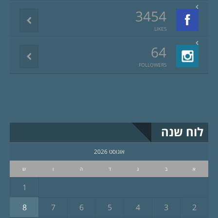
3454
LIKES
64
FOLLOWERS
לוח שנה
אוגוסט 2026
א
ב
ג
ד
ה
ו
ש
1
8
7
6
5
4
3
2