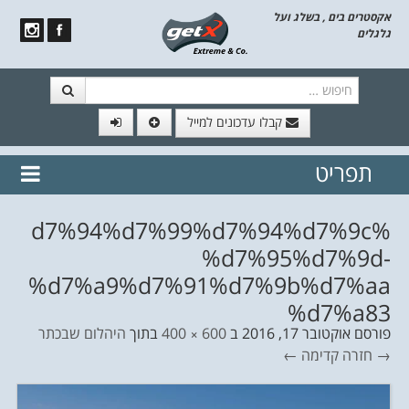
אקסטרים בים , בשלג ועל
גלגלים
חיפוש
קבלו עדכונים למייל
תפריט
// הצטרף לרשימת תפוצה!
נשמח
דלג לתוכן
לשלוח לך עדכונים חמים מהאתר
%d7%94%d7%99%d7%94%d7%9c
%d7%95%d7%9d-
%d7%a9%d7%91%d7%9b%d7%aa
%d7%a83
פורסם
אוקטובר 17, 2016
ב
600 × 400
בתוך
היהלום שבכתר
→ חזרה
קדימה ←