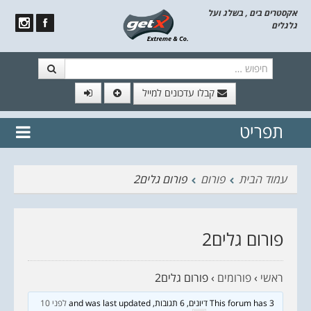
אקסטרים בים , בשלג ועל
גלגלים
חיפוש
קבלו עדכונים למייל
תפריט
// הצטרף לרשימת תפוצה!
נשמח
דלג לתוכן
לשלוח לך עדכונים חמים מהאתר
עמוד הבית
פורום
פורום גלים2
פורום גלים2
ראשי
›
פורומים
›
פורום גלים2
This forum has 3 דיונים, 6 תגובות, and was last updated
לפני 10