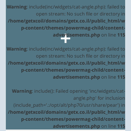
Warning
: include(inc/widgets/cat-angle.php): failed to
open stream: No such file or directory in
/home/getxcoil/domains/getx.co.il/public_html/w
p-content/themes/powermag-child/content-
advertisements.php
on line
115
Warning
: include(inc/widgets/cat-angle.php): failed to
open stream: No such file or directory in
/home/getxcoil/domains/getx.co.il/public_html/w
p-content/themes/powermag-child/content-
advertisements.php
on line
115
Warning
: include(): Failed opening 'inc/widgets/cat-
angle.php' for inclusion
(include_path='.:/opt/alt/php70/usr/share/pear') in
/home/getxcoil/domains/getx.co.il/public_html/w
p-content/themes/powermag-child/content-
advertisements.php
on line
115