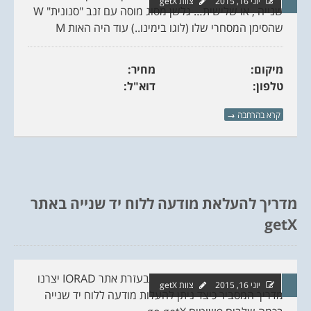
יוני 16, 2015
צוות getX
שנייה , או שלישית… גלשן מסוג מוסה עם זנב "סנונית" W
שהסימן המסחרי שלו (לוגו בימינו..) עוד היה האות M
מיקום:
מחיר:
טלפון:
דוא"ל:
קרא בהרחבה
→
מדריך להעלאת מודעה ללוח יד שנייה באתר
getX
בעזרת אתר IORAD יצרנו
יוני 16, 2015
צוות getX
מדריך המסביר כיצד ניתן להעלות מודעה ללוח יד שנייה