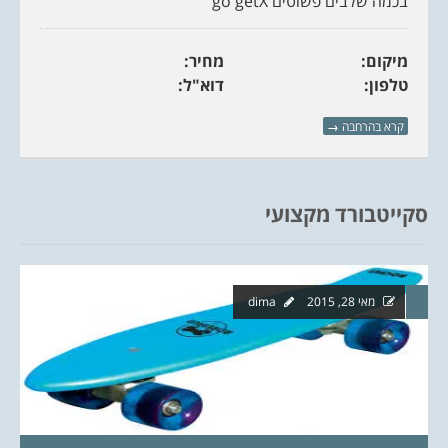
בכמה שלבים פשוטים go getX
מיקום:
מחיר:
טלפון:
דוא"ל:
קרא בהרחבה
→
סקייטבורד מקצועי
מאי 28, 2015
dima