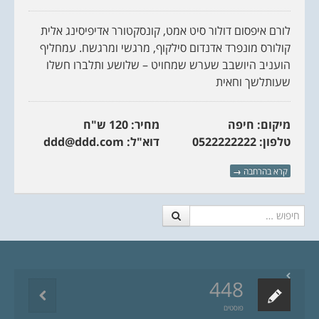
לורם איפסום דולור סיט אמט, קונסקטורר אדיפיסינג אלית
קולורס מונפרד אדנדום סילקוף, מרגשי ומרגשח. עמחליף
הועניב היושבב שערש שמחויט – שלושע ותלברו חשלו
שעותלשך וחאית
מיקום: חיפה
מחיר: 120 ש"ח
טלפון: 0522222222
דוא"ל: ddd@ddd.com
קרא בהרחבה
→
חיפוש
448
פוסטים