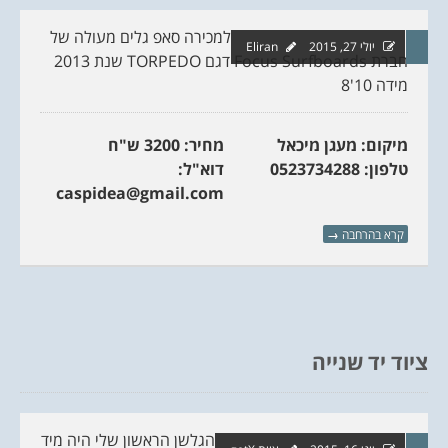
למכירה סאפ גלים מעולה של
יולי 27, 2015
Eliran
חברת Focus Surfboards​ דגם TORPEDO שנת 2013
מידה 10'8
מיקום: מעגן מיכאל
מחיר: 3200 ש"ח
טלפון: 0523734288
דוא"ל:
caspidea@gmail.com
קרא בהרחבה
→
ציוד יד שנייה
הגלשן הראשון שלי היה מיד