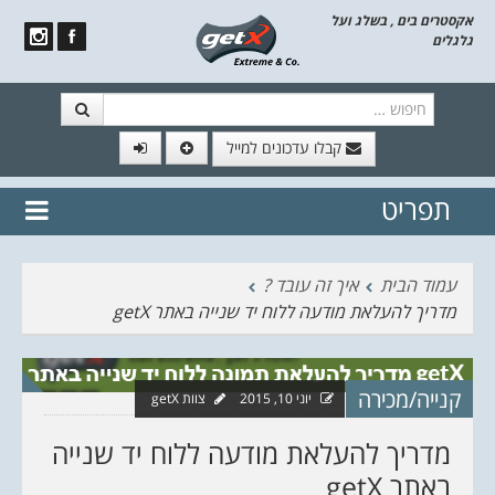
אקסטרים בים , בשלג ועל
גלגלים
חיפוש
קבלו עדכונים למייל
תפריט
// הצטרף לרשימת תפוצה!
נשמח
דלג לתוכן
לשלוח לך עדכונים חמים מהאתר
עמוד הבית
איך זה עובד ?
מדריך להעלאת מודעה ללוח יד שנייה באתר getX
קנייה/מכירה
יוני 10, 2015
צוות getX
מדריך להעלאת מודעה ללוח יד שנייה
באתר getX