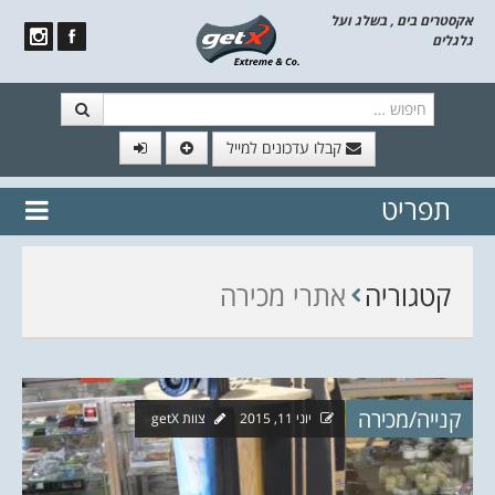
אקסטרים בים , בשלג ועל
גלגלים
חיפוש
קבלו עדכונים למייל
תפריט
// הצטרף לרשימת תפוצה!
נשמח
דלג לתוכן
לשלוח לך עדכונים חמים מהאתר
קטגוריה
אתרי מכירה
קנייה/מכירה
יוני 11, 2015
צוות getX