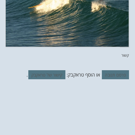
קשור
או הוסף טראקבק:
.
פרסם תגובה
קישור של טראקבק