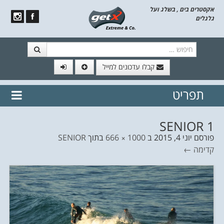
אקסטרים בים , בשלג ועל
גלגלים
חיפוש
קבלו עדכונים למייל
תפריט
// הצטרף לרשימת תפוצה!
נשמח
דלג לתוכן
לשלוח לך עדכונים חמים מהאתר
SENIOR 1
פורסם
יוני 4, 2015
ב
1000 × 666
בתוך
SENIOR
קדימה ←