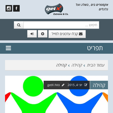
אקסטרים בים , בשלג ועל
גלגלים
חיפוש
קבלו עדכונים למייל
תפריט
// הצטרף לרשימת תפוצה!
נשמח
דלג לתוכן
לשלוח לך עדכונים חמים מהאתר
עמוד הבית
קהילה
קהילה
קהילה
יוני 4, 2015
צוות getX