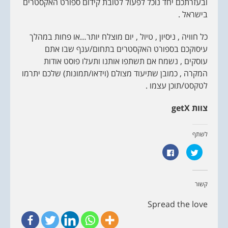
ובעזרתכם יחד נוכל לפעול לטובת קידום ספורט האקסטרים
בישראל .
כל חוויה , ניסיון , טיול , יום מוצלח יותר…או פחות במהלך
עיסוקכם בספורט האקסטרים בתחום/ענף שבו אתם
עוסקים , נשמח אם תשתפו אותנו ותעלו פוסט אודות
המקרה , כמובן שתיעוד מצולם (וידאו/תמונות) שלכם יתרמו
לטקסט/תוכן עצמו .
צוות
getX
לשתף
ל
ל
ח
ח
צ
י
ו
צ
כ
ה
ד
ל
קשור
י
ש
ל
י
ש
ת
Spread the love
ת
ו
ף
ף
ב
ב
ט
פ