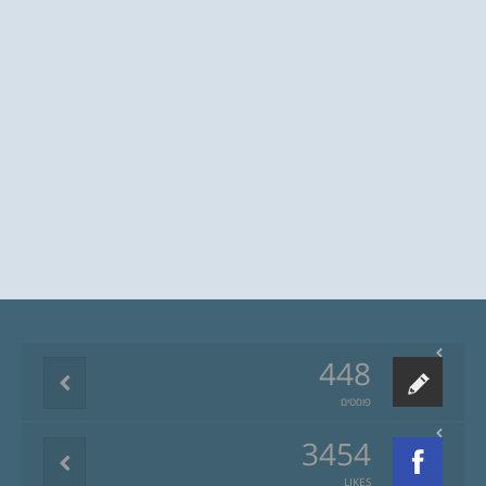
448
פוסטים
3454
LIKES