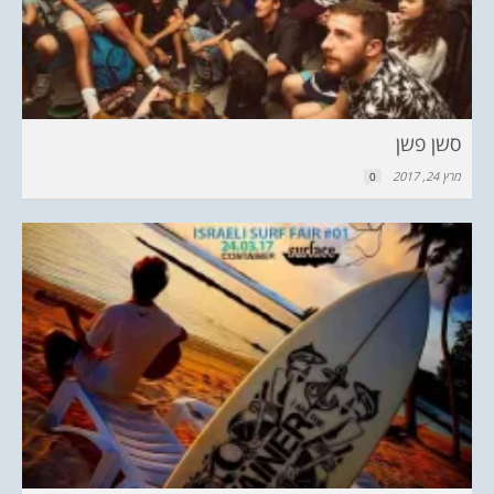
סשן פשן
מרץ 24, 2017
0