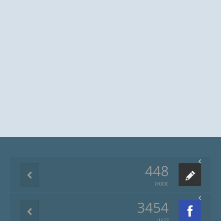
448
פוסטים
3454
LIKES