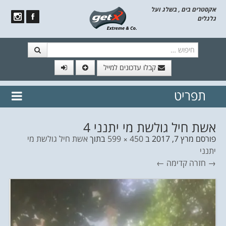
אקסטרים בים , בשלג ועל
גלגלים
חיפוש
קבלו עדכונים למייל
תפריט
// הצטרף לרשימת תפוצה!
נשמח
דלג לתוכן
לשלוח לך עדכונים חמים מהאתר
אשת חיל גולשת מי יתנני 4
פורסם
מרץ 7, 2017
ב
450 × 599
בתוך
אשת חיל גולשת מי
יתנני
→ חזרה
קדימה ←