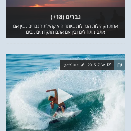
הב…״
גברים (18+)
 יקבל הרבה
אחת הקהילות הגדולות ביותר היא קהילת הגברים . בי
אתם מתחילים ובין אם אתם מתקדמים , בים
ים
יולי 7, 2015
צוות getX