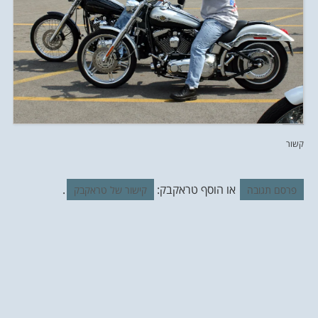
קשור
או הוסף טראקבק:
.
פרסם תגובה
קישור של טראקבק