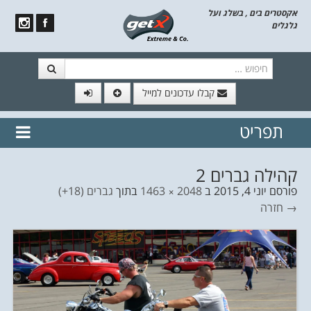
אקסטרים בים , בשלג ועל
גלגלים
חיפוש
קבלו עדכונים למייל
תפריט
// הצטרף לרשימת תפוצה!
נשמח
דלג לתוכן
לשלוח לך עדכונים חמים מהאתר
קהילה גברים 2
פורסם
יוני 4, 2015
ב
2048 × 1463
בתוך
גברים (18+)
→ חזרה