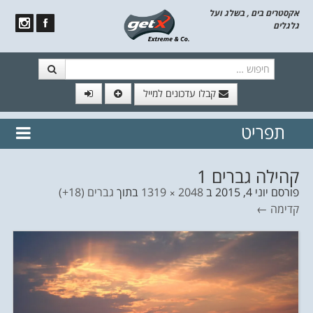
אקסטרים בים , בשלג ועל
גלגלים
חיפוש
קבלו עדכונים למייל
תפריט
// הצטרף לרשימת תפוצה!
נשמח
דלג לתוכן
לשלוח לך עדכונים חמים מהאתר
קהילה גברים 1
פורסם
יוני 4, 2015
ב
2048 × 1319
בתוך
גברים (18+)
קדימה ←