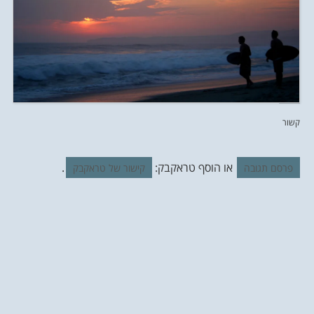
קשור
או הוסף טראקבק:
.
פרסם תגובה
קישור של טראקבק