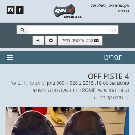
אקסטרים בים , בשלג ועל
גלגלים
חיפוש
קבלו עדכונים למייל
תפריט
// הצטרף לרשימת תפוצה!
נשמח
דלג לתוכן
לשלוח לך עדכונים חמים מהאתר
OFF PISTE 4
פורסם
אוגוסט 16, 2015
ב
528 × 960
בתוך
מותג על , דגם על :
הבורד החדש של ROME נחת בשעה טובה בישראל
→ חזרה
קדימה ←