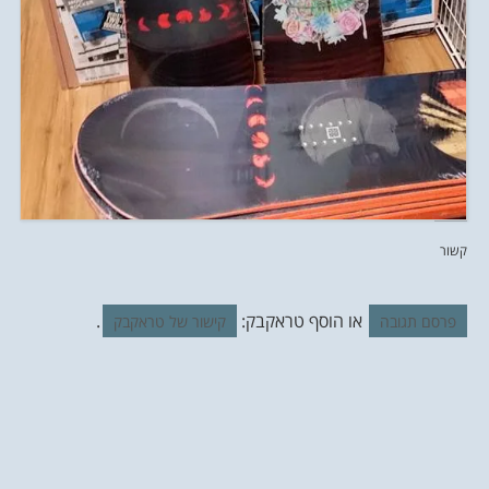
קשור
או הוסף טראקבק:
.
פרסם תגובה
קישור של טראקבק