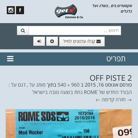
אקסטרים בים , בשלג ועל
גלגלים
חיפוש
קבלו עדכונים למייל
תפריט
// הצטרף לרשימת תפוצה!
נשמח
דלג לתוכן
לשלוח לך עדכונים חמים מהאתר
OFF PISTE 2
פורסם
אוגוסט 16, 2015
ב
960 × 540
בתוך
מותג על , דגם על :
הבורד החדש של ROME נחת בשעה טובה בישראל
→ חזרה
קדימה ←