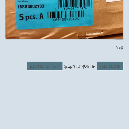
קשור
או הוסף טראקבק:
.
פרסם תגובה
קישור של טראקבק