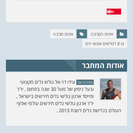
י
ס
ט
ב
ר
ו
Save
(
ק
נ
(
פ
נ
ת
פ
ח
ת
ב
ח
ח
ב
איכות הסביבה
איכות סביבה
ל
ח
ו
ל
צו 8 לגולשים ואנשי הים
ן
ו
ח
ן
ד
ח
ש
ד
)
ש
)
אודות המחבר
עידו דר-אל גולש גלים מקצועי
עידו דר-אל
ובעל ניסיון של מעל 30 שנה בתחום . יו"ר
ומייסד ארגון גולשי גלים חירשים בישראל ,
יו"ר ארגון גולשי גלים חירשים עולמי ואלוף
העולם בגלישת גלים לשנת 2013 .