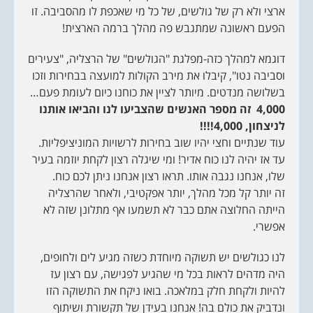
ארצי ולא רק של גולשים, של כל מי שאכפת לו מהסביבה. זו
הפעם ראשונה שמתגבש פה מהלך ברמה הארצית!
דוגמא למהלך כזה-מפלגת "הגולשים" של הרצליה, "צעירים
וסביבה נטו", קיבלו את מירב הקולות למועצה בבחירות וזכו
בשלושה מנדטים. מיותר לציין את כוחנו כיום לעומת פעם…
4,000
זה מספר האנשים שהצביעו לנו והביאו אותנו
לניצחון, 4,000
!!!!
עוד שנתיים וחצי יהיו שוב בחירות לרשויות המוניציפליות.
עד אז יהיה לנו כוח אדיר! ומי שיגלה רצון לקחת יוזמה בעיר
שלו, אנחנו נגבה אותו. תראו רצון אנחנו ניתן לכם כוח.
זה יותר קל מכל מהלך, יותר אפקטיבי, ולאחר שהרצליה
הייתה החלוצה אתם כבר לא תשמעו אף מתלונן שזה לא
אפשרי.
לנו כגולשים יש תשוקה מיוחדת כשזה מגיע לים ולחופים,
היה מדהים לראות בכל מי שהגיע לפגישה, עם רצון עז
להיות ולקחת חלק במלאכה. בואו ניקח את התשוקה הזו
ונדביק את כולם בה! אנחנו בעידן של תקשורת ושיתוף