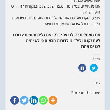
שמחפשים כסת"ח.
אנו מתחילים במלחמה וננצח שלב שלב ובנקודות לאורך כל
חופי ישראל.
getx יסקרו ויעדכנו את המהלכים וההתפתחויות בשבועות
הקרובים וכל אירוע משמעותי בנושא.
אנו מאחלים לכולנו עתיד נקי עם גלים וחופים עבורנו
לעת זקנה ולילדינו לדורות הבאים כי לא יהיה
לנו ים אחר!
לשתף
ל
ל
ח
ח
צ
י
ו
צ
כ
ה
ד
ל
קשור
י
ש
ל
י
ש
ת
Spread the love
ת
ו
ף
ף
ב
ב
ט
פ
ו
י
ו
י