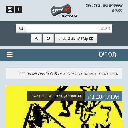
אקסטרים בים , בשלג ועל
גלגלים
חיפוש
קבלו עדכונים למייל
תפריט
// הצטרף לרשימת תפוצה!
נשמח
דלג לתוכן
לשלוח לך עדכונים חמים מהאתר
עמוד הבית
איכות הסביבה
צו 8 לגולשים ואנשי הים
איכות הסביבה
אפריל 8, 2016
עידו דר-אל