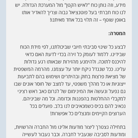
מידע, וזה נותן כוח "לאיש הקטן" מול המערכת הגדולה. יש
לנו כוח חברתי בעל פוטנציאל גבוה וצריך להאדיר אותו
באופן שוטף – זה תלוי בכל אחד מאיתנו!
המטרה:
לבצע כל שינוי סביבתי חיובי שביכולתנו, לפי מידת הכוח
שבידינו. ללמוד לעומק כל זירה בכדי לדעת האם כדאי
להיכנס לתוכה. ולהימנע מהזירות שבאותו רגע גדולות
עלינו. ככל שנגדל ניקח יותר על עצמנו. מהרמה המשפטית
של מציאת פרצות בחוק ובהיתרים ושימוש בהם לתביעות
ייצוגיות או כל מהלך משפטי, עד למצב של חוסר אונים שבו
גם נפעל ונעשה את המינימום של לגרום כאב ראש רציני
למקבלי ההחלטות בהפגנות וכדומה. וכל מה שביניהם.
נכאיב להם בכיס כשמכאיבים לנו בלב. פועלים בכל
הערוצים הקיימים ומנצלים כל אפשרות!
בתחילה נצטרך ליצור מודעות אלינו מול החברה והרשויות,
ומודעות לסביבה שנעביר לחברה. וכבר נעבור לעשייה