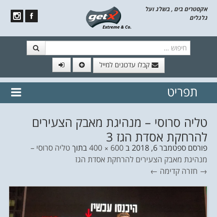
אקסטרים בים , בשלג ועל
גלגלים
חיפוש
קבלו עדכונים למייל
תפריט
// הצטרף לרשימת תפוצה!
נשמח
דלג לתוכן
לשלוח לך עדכונים חמים מהאתר
טליה סרוסי – מנהיגת מאבק הצעירים
להרחקת אסדת הגז 3
פורסם
ספטמבר 6, 2018
ב
600 × 400
בתוך
טליה סרוסי –
מנהיגת מאבק הצעירים להרחקת אסדת הגז
→ חזרה
קדימה ←