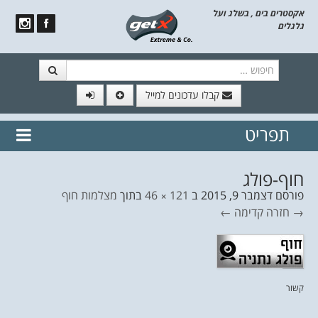
אקסטרים בים , בשלג ועל
גלגלים
חיפוש
קבלו עדכונים למייל
תפריט
// הצטרף לרשימת תפוצה!
נשמח
דלג לתוכן
לשלוח לך עדכונים חמים מהאתר
חוף-פולג
פורסם
דצמבר 9, 2015
ב
121 × 46
בתוך
מצלמות חוף
→ חזרה
קדימה ←
קשור