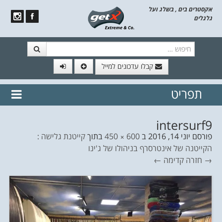
אקסטרים בים , בשלג ועל
גלגלים
חיפוש
קבלו עדכונים למייל
תפריט
// הצטרף לרשימת תפוצה!
נשמח
דלג לתוכן
לשלוח לך עדכונים חמים מהאתר
intersurf9
פורסם
יוני 14, 2016
ב
600 × 450
בתוך
קייטנת גלישה :
הקייטנה של אינטרסרף בניהולו של ג'ינו
→ חזרה
קדימה ←