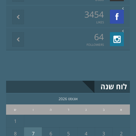
3454
LIKES
64
FOLLOWERS
לוח שנה
אוגוסט 2026
א
ב
ג
ד
ה
ו
ש
1
8
7
6
5
4
3
2