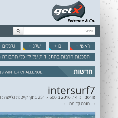
חיפוש
דלג לתוכן
תפריט
// הצט
ראשי
+
ים
+
שלג
+
גלגלים
+
הסכנות הרבות בהתניידות על ידי כלי תחבורה 
חדשות
19 WINTER CHALLENGE
intersurf7
פורסם
יוני 14, 2016
ב
600 × 251
בתוך
קייטנת גלישה : ה
→ חזרה
קדימה ←