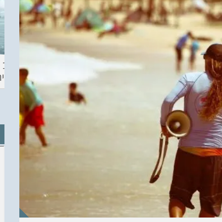
ההכנות – EILAT
KITESURF
מצב ה
ECO SUP TOU
ASHDOD 2019
תחזית 
WINTER
CHALLENGE