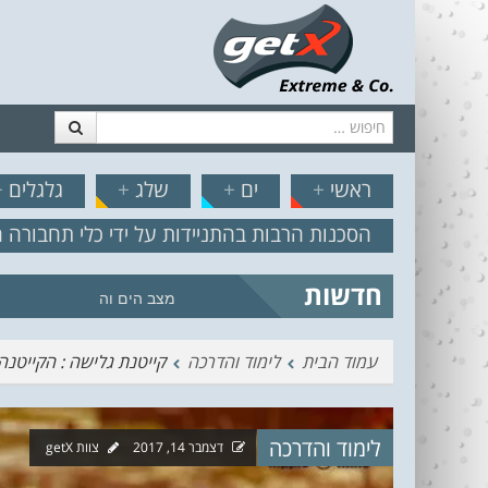
חיפוש
דלג לתוכן
תפריט
// הצט
ראשי
+
ים
+
שלג
+
גלגלים
+
הסכנות הרבות בהתניידות על ידי כלי תחבורה 
חדשות
מצב הים והרוח – תחזית גלים 2.18
עמוד הבית
לימוד והדרכה
קייטנת גלישה : הקייטנה 
לימוד והדרכה
דצמבר 14, 2017
צוות getX