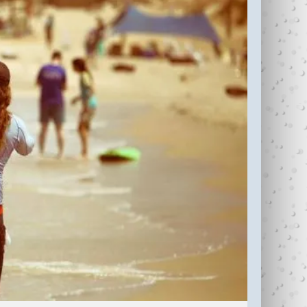
עדי כהן ז"ל (1987-
בין נתניה לחיפה
2006)
עוצרי�...
R