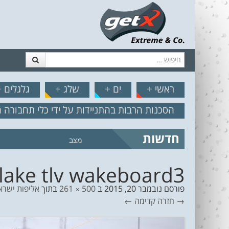
חיפוש
דלג לתוכן
תפריט
// הצט
ראשי
+
ים
+
שלג
+
גלגלים
+
הסכנות הרבות בהתניידות על ידי כלי תחבורה 
חדשות
מצב הים והרוח – תחזית גלים 2.18
lake tlv wakeboard3
פורסם
נובמבר 20, 2015
ב
500 × 261
בתוך
אליפות ישראל הפתוחה  TLV 2015
→ חזרה
קדימה ←