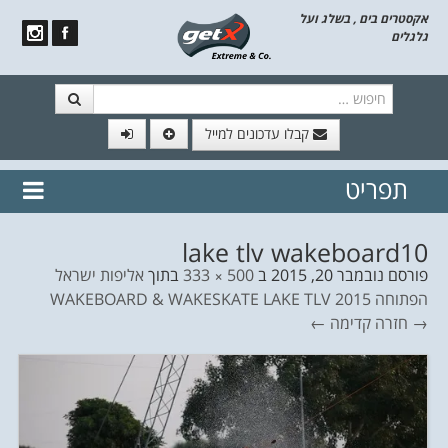
אקסטרים בים , בשלג ועל
גלגלים
חיפוש
קבלו עדכונים למייל
תפריט
// הצטרף לרשימת תפוצה!
נשמח
דלג לתוכן
לשלוח לך עדכונים חמים מהאתר
lake tlv wakeboard10
פורסם
נובמבר 20, 2015
ב
500 × 333
בתוך
אליפות ישראל
הפתוחה WAKEBOARD & WAKESKATE LAKE TLV 2015
→ חזרה
קדימה ←