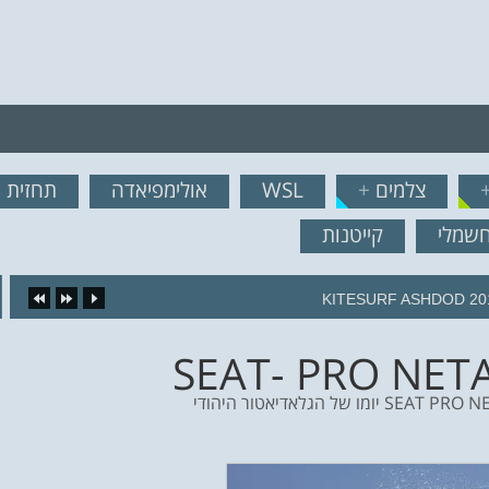
רף לרשימת תפוצה!
צלמים
+
WSL
אולימפיאדה
תחזית ג
נשמח לשלוח לך עדכונים ח
חשמלי
קייטנות
KITESURF ASHDOD 20
SEAT- PRO NETA
מו של הגלאדיאטור היהודי