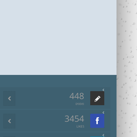
448
פוסטים
3454
LIKES