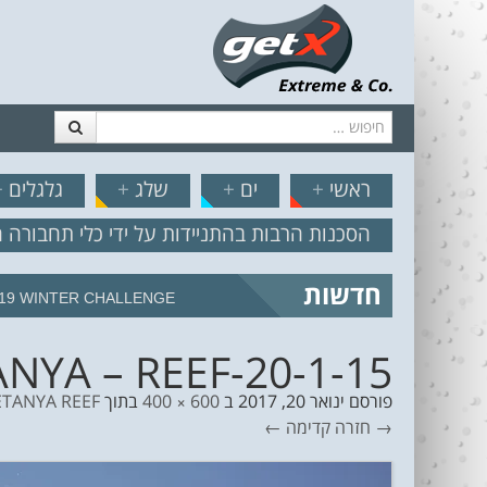
חיפוש
דלג לתוכן
תפריט
// הצט
ראשי
+
ים
+
שלג
+
גלגלים
+
הסכנות הרבות בהתניידות על ידי כלי תחבורה 
חדשות
19 WINTER CHALLENGE
NYA – REEF-20-1-15
פורסם
ינואר 20, 2017
ב
600 × 400
בתוך
SEAT PRO NETANYA REEF יו
→ חזרה
קדימה ←