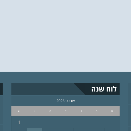
לוח שנה
אוגוסט 2026
א
ב
ג
ד
ה
ו
ש
1