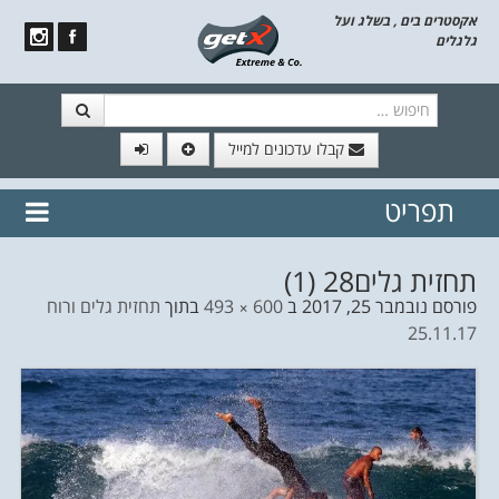
אקסטרים בים , בשלג ועל
גלגלים
חיפוש
קבלו עדכונים למייל
תפריט
// הצטרף לרשימת תפוצה!
נשמח
דלג לתוכן
לשלוח לך עדכונים חמים מהאתר
תחזית גלים28 (1)
פורסם
נובמבר 25, 2017
ב
600 × 493
בתוך
תחזית גלים ורוח
25.11.17