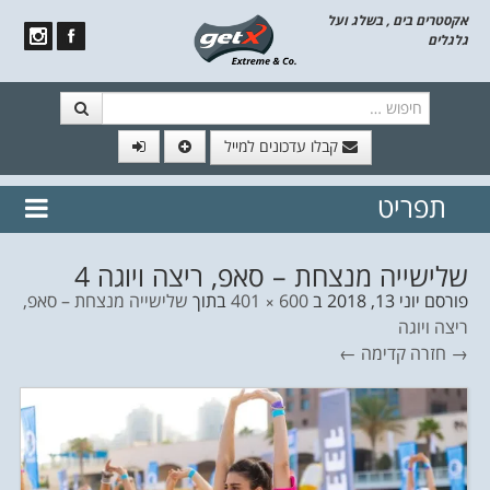
אקסטרים בים , בשלג ועל
גלגלים
חיפוש
קבלו עדכונים למייל
תפריט
// הצטרף לרשימת תפוצה!
נשמח
דלג לתוכן
לשלוח לך עדכונים חמים מהאתר
שלישייה מנצחת – סאפ, ריצה ויוגה 4
פורסם
יוני 13, 2018
ב
600 × 401
בתוך
שלישייה מנצחת – סאפ,
ריצה ויוגה
→ חזרה
קדימה ←