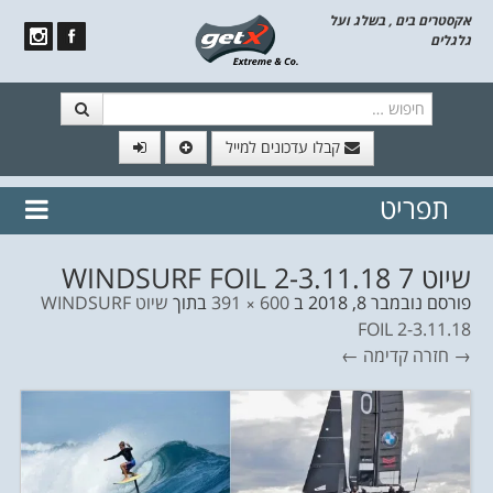
אקסטרים בים , בשלג ועל
גלגלים
חיפוש
קבלו עדכונים למייל
תפריט
// הצטרף לרשימת תפוצה!
נשמח
דלג לתוכן
לשלוח לך עדכונים חמים מהאתר
שיוט WINDSURF FOIL 2-3.11.18 7
פורסם
נובמבר 8, 2018
ב
600 × 391
בתוך
שיוט WINDSURF
FOIL 2-3.11.18
→ חזרה
קדימה ←