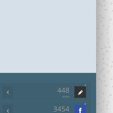
448
פוסטים
3454