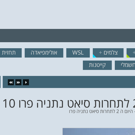
רף לרשימת תפוצה!
צלמים
+
WSL
אולימפיאדה
תחזית ג
נשמח לשלוח לך עדכונים ח
חשמלי
קייטנות
16.
ת סיאט נתניה פרו