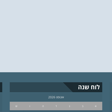
לוח שנה
אוגוסט 2026
א
ב
ג
ד
ה
ו
ש