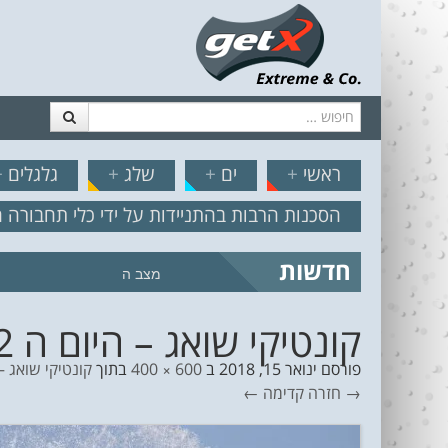
חיפוש
דלג לתוכן
תפריט
// הצט
ראשי
+
ים
+
שלג
+
גלגלים
+
הסכנות הרבות בהתניידות על ידי כלי תחבורה 
חדשות
מצב הים והרוח – תחזית גלים 2.18
קונטיקי שואג – היום ה 2 לתחרות סיאט נתניה פרו 10
פורסם
ינואר 15, 2018
ב
600 × 400
בתוך
קונטיקי שואג – היום ה 2 לתחרו
→ חזרה
קדימה ←