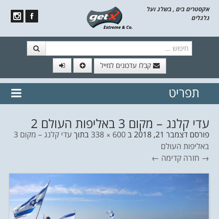
אקסטרים בים , בשלג ועל
גלגלים
חיפוש
קבלו עדכונים למייל
תפריט
// הצטרף לרשימת תפוצה!
נשמח
דלג לתוכן
לשלוח לך עדכונים חמים מהאתר
עדי קלנג – מקום 3 באליפות העולם 2
פורסם
דצמבר 21, 2018
ב
600 × 338
בתוך
עדי קלנג – מקום 3
באליפות העולם
→ חזרה
קדימה ←