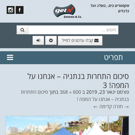
אקסטרים בים , בשלג ועל
גלגלים
חיפוש
קבלו עדכונים למייל
תפריט
// הצטרף לרשימת תפוצה!
נשמח
דלג לתוכן
לשלוח לך עדכונים חמים מהאתר
סיכום התחרות בנתניה – אנחנו על
המפה! 3
פורסם
ינואר 23, 2019
ב
600 × 368
בתוך
סיכום התחרות
בנתניה – אנחנו על המפה !
→ חזרה
קדימה ←