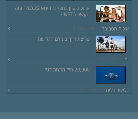
ארוע ניקיון בחוף בית ינאי 18.3.22 ומה
הקשר ל NFT ?
איכות הסביבה
מרץ 8, 2022
פריצת דרך בעולם הגלישה
ים
יוני 18, 2020
20,000 מיל מתחת לגל
גלישת גלים
דצמבר 13, 2019
לחץ כאן לצפייה בתקנון האתר
כל הזכויות שמורות ל getX.co.il 2015