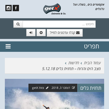
אקסטרים בים , בשלג ועל
גלגלים
חיפוש
קבלו עדכונים למייל
תפריט
// הצטרף לרשימת תפוצה!
נשמח
דלג לתוכן
לשלוח לך עדכונים חמים מהאתר
עמוד הבית
חדשות
מצב הים והרוח – תחזית גלים 5.12.18
תחזית גלים
דצמבר 3, 2018
צוות getX