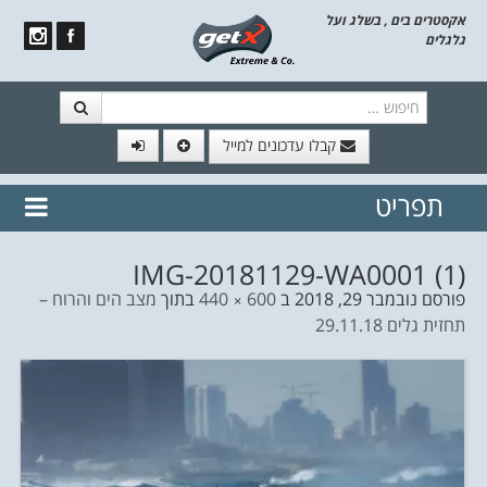
אקסטרים בים , בשלג ועל
גלגלים
חיפוש
קבלו עדכונים למייל
תפריט
// הצטרף לרשימת תפוצה!
נשמח
דלג לתוכן
לשלוח לך עדכונים חמים מהאתר
IMG-20181129-WA0001 (1)
פורסם
נובמבר 29, 2018
ב
600 × 440
בתוך
מצב הים והרוח –
תחזית גלים 29.11.18