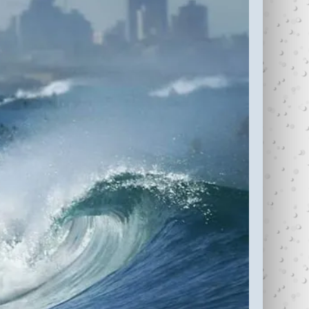
עדי כהן ז"ל (1987-
בין נתניה לחיפה
2006)
עוצרי�...
R