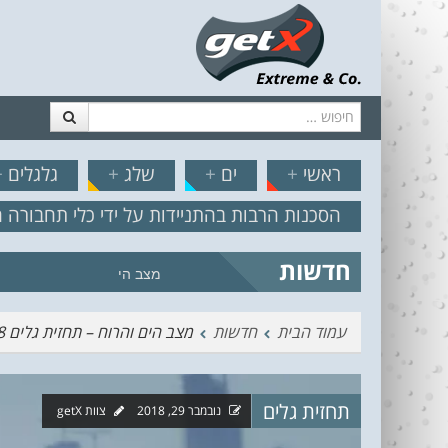
חיפוש
דלג לתוכן
תפריט
// הצט
ראשי
+
ים
+
שלג
+
גלגלים
+
הסכנות הרבות בהתניידות על ידי כלי תחבורה 
חדשות
מצב הים והרוח – תחזית גלים 2.18
עמוד הבית
חדשות
מצב הים והרוח – תחזית גלים 29.11.18
תחזית גלים
נובמבר 29, 2018
צוות getX