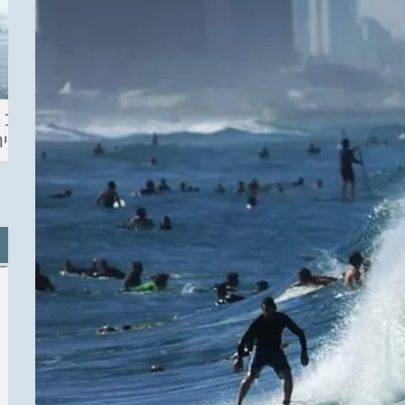
ההכנות – EILAT
KITESURF
מצב ה
ECO SUP TOU
ASHDOD 2019
תחזית 
WINTER
CHALLENGE