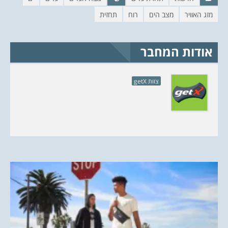
ל
ח
ו
ל
מזג האוויר
מצב הים
רוח
תחזית
ן
ו
ח
ן
ד
ח
ש
ד
)
ש
)
אודות המחבר
צוות getX