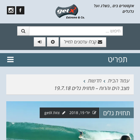
אקסטרים בים , בשלג ועל
גלגלים
חיפוש
קבלו עדכונים למייל
תפריט
// הצטרף לרשימת תפוצה!
נשמח
דלג לתוכן
לשלוח לך עדכונים חמים מהאתר
עמוד הבית
חדשות
מצב הים והרוח – תחזית גלים 19.7.18
תחזית גלים
יולי 19, 2018
צוות getX