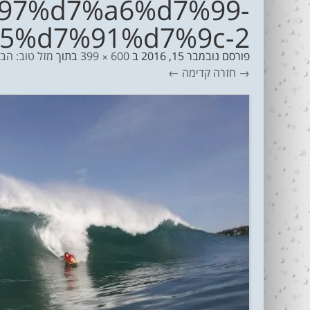
97%d7%a6%d7%99-
5%d7%91%d7%9c-2
פורסם
נובמבר 15, 2016
ב
600 × 399
בתוך
מזל טוב: הבי
→ חזרה
קדימה ←