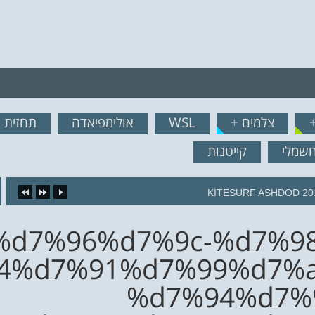
רף לרשימת תפוצה!
צלמים
+
WSL
אולימפיאדה
תחזית ג
נשמח לשלוח לך עדכונים ח
חשמלי
קייטנות
KITESURF ASHDOD 20
e%d7%96%d7%9c-%d7%9
4%d7%91%d7%99%d7%a
%d7%94%d7%