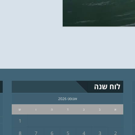
לוח שנה
אוגוסט 2026
א
ב
ג
ד
ה
ו
ש
1
8
7
6
5
4
3
2