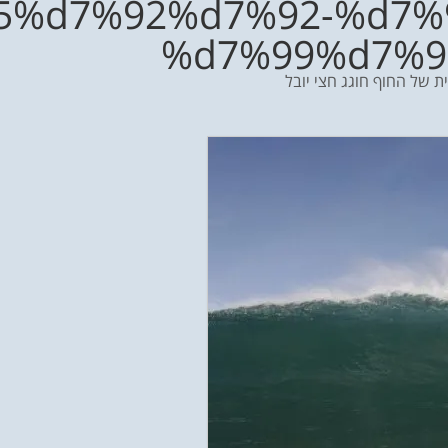
5%d7%92%d7%92-%d7%
%d7%99%d7%9
ת של החוף חוגג חצי יובל