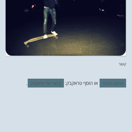
קשור
או הוסף טראקבק:
.
פרסם תגובה
קישור של טראקבק