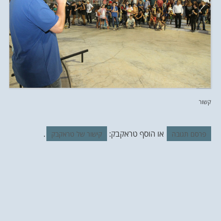
קשור
או הוסף טראקבק:
.
פרסם תגובה
קישור של טראקבק