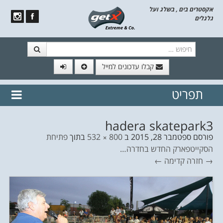
אקסטרים בים , בשלג ועל
גלגלים
חיפוש
קבלו עדכונים למייל
תפריט
// הצטרף לרשימת תפוצה!
נשמח
דלג לתוכן
לשלוח לך עדכונים חמים מהאתר
hadera skatepark3
פורסם
ספטמבר 28, 2015
ב
800 × 532
בתוך
פתיחת
הסקייטפארק החדש בחדרה…
→ חזרה
קדימה ←