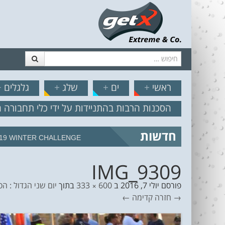
חיפוש
דלג לתוכן
תפריט
// הצט
ראשי
+
ים
+
שלג
+
גלגלים
+
הסכנות הרבות בהתניידות על ידי כלי תחבורה 
חדשות
19 WINTER CHALLENGE
IMG_9309
פורסם
יולי 7, 2016
ב
600 × 333
בתוך
יום שני הגדול : 
→ חזרה
קדימה ←