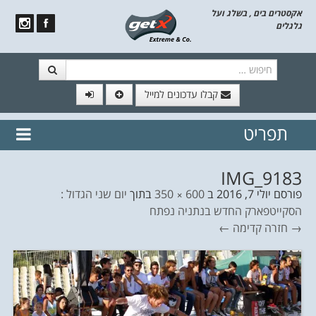
אקסטרים בים , בשלג ועל
גלגלים
חיפוש
קבלו עדכונים למייל
תפריט
// הצטרף לרשימת תפוצה!
נשמח
דלג לתוכן
לשלוח לך עדכונים חמים מהאתר
IMG_9183
פורסם
יולי 7, 2016
ב
600 × 350
בתוך
יום שני הגדול :
הסקייטפארק החדש בנתניה נפתח
→ חזרה
קדימה ←